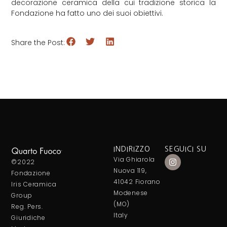
decorazione ceramica della cui tradizione storica la
Fondazione ha fatto uno dei suoi obiettivi.
Share the Post:
INDIRIZZO
SEGUICI SU
Via Ghiarola
©2022
Nuova 119,
Fondazione
41042 Fiorano
Iris Ceramica
Modenese
Group
(MO)
Reg. Pers.
Italy
Giuridiche